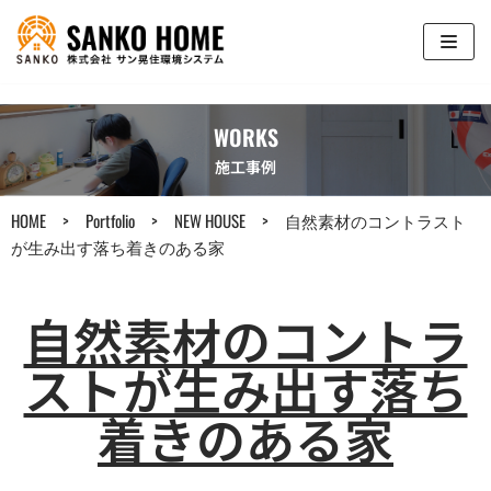
コ
ン
テ
WORKS
ン
ツ
施工事例
へ
ス
HOME
>
Portfolio
>
NEW HOUSE
>
自然素材のコントラスト
キ
が生み出す落ち着きのある家
ッ
プ
自然素材のコントラ
ストが生み出す落ち
着きのある家