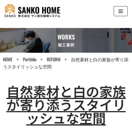
コ
ン
テ
WORKS
ン
ツ
施工事例
へ
ス
HOME
>
Portfolio
>
REFORM
>
自然素材と白の家族が寄り添
キ
うスタイリッシュな空間
ッ
プ
自然素材と白の家族
が寄り添うスタイリ
ッシュな空間